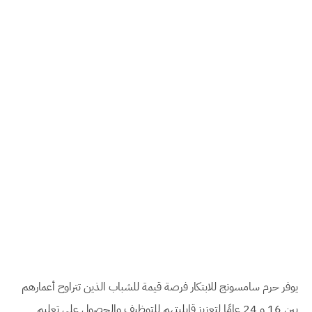
يوفر حرم سامسونج للابتكار فرصة قيمة للشباب الذين تتراوح أعمارهم
بين 16 و 24 عامًا لتعزيز قابليتهم للتوظيف والحصول على تعليم