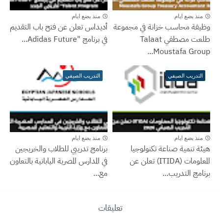
منذ بضع ايام
منذ بضع ايام
وظيفة محاسب خزانة في مجموعة
أديداس تعلن عن فتح باب التقديم
طلعت مصطفي Talaat
في برنامج "Adidas Future...
Moustafa Group...
التدريب الصيفي
التدريب الصيفي
منذ بضع ايام
منذ بضع ايام
هيئة تنمية صناعة تكنولوجيا
برنامج تدريبي للطلاب والخريجين
المعلومات (ITIDA) تعلن عن
في المدارس المصرية اليابانية بالتعاون
برنامج التدريب...
مع...
تعليقات