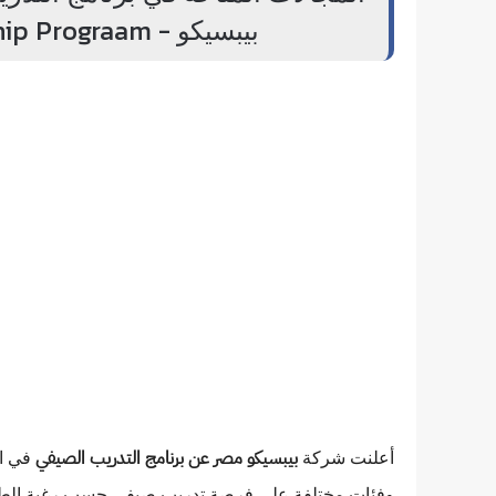
بيبسيكو - PepsiCo Summer Internship Prograam
أعلنت شركة
في ال
بيبسيكو مصر عن برنامج التدريب الصيفي
وفئات مختلفة على فرصة تدريب صيفي حسب رغبة الطال