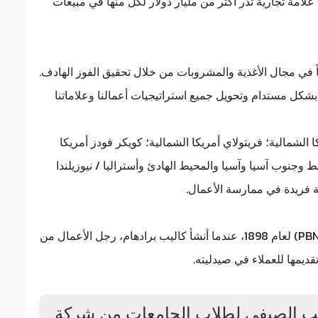
واسعة من الأطعمة والمشروبات اللذيذة، بما في ذلك 23 علامة تجارية تدر أكثر من مليار دولار لكل منها في مبيعات
اً في مجال الأغذية والمشروبات من خلال تحقيق الفوز الهادف.
شكل مستدام وتحويل جميع استراتيجيات أعمالنا وعلاماتنا
لشمالية؛ فريتولاي أمريكا الشمالية؛ كويكر فودز أمريكا
سط وجنوب آسيا وآسيا والمحيط الهادئ وأستراليا / نيوزيلندا
 فريدة في ممارسة الأعمال.
تمتد جذور شركة مشروبات بيبسيكو أمريكا الشمالية (PBNA) لعام 1898، عندما أنشأ كاليب برادهام، رجل الأعمال من
قديمها للعملاء في صيدليته.
ريب الصيفي لطلاب الجامعات من شركة