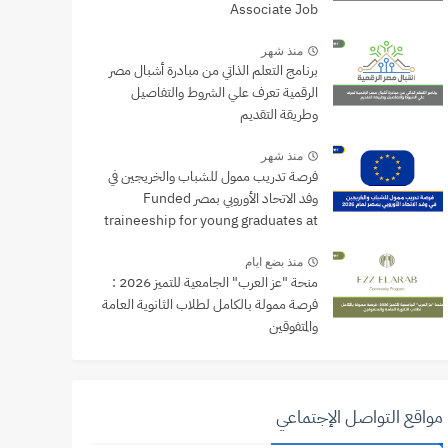
Associate Job
منذ شهر
برنامج التعلم الذاتي من مبادرة أشبال مصر
الرقمية تعرف علي الشروط والتفاصيل
وطريقة التقديم
منذ شهر
فرصة تدريب ممول للشباب والخريجين في
وفد الاتحاد الأوروبي بمصر Funded
traineeship for young graduates at
the EU Delegation to Egypt
منذ بضع ايام
منحة "عز العرب" الجامعية للتميز 2026 :
فرصة ممولة بالكامل لطلاب الثانوية العامة
والمتفوقين
مواقع التواصل الإجتماعي