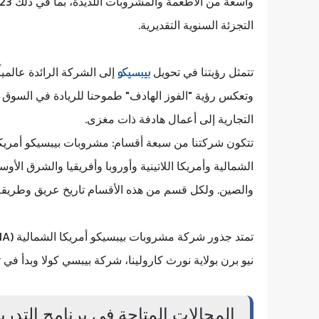
التجزئة السنوية التقديرية.
تتمثل رؤيتنا في تحويل
إلى الشركة الرائدة عالمي
بيبسيكو
وتعكس رؤية "الفوز الهادف" طموحنا للريادة في السوق ب
التجارية إلى أعمال هادفة ذات مغزى.
تتكون شركتنا من سبعة أقسام: مشروبات بيبسيكو أمريكا ا
الشمالية وأمريكا اللاتينية وأوروبا وأفريقيا والشرق الأو
والصين. ولكل قسم من هذه الأقسام تاريخ عريق وطريقة
نيو برن بولاية نورث كارولينا، شركة بيبسي كولا وبدأ في ت
المجالات المتاحة في برنامج التد