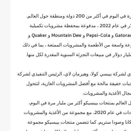
أكثر من مليار مرة في اليوم في أكثر من 200 دولة ومنطقة حول العالم.
حققت شركة PepsiCo أرباحًا صافية بلغت 86 مليار دولار في عام 2022 ، مدفوعة بمحفظة مشروبات تكميلية
وأطعمة مريحة تشمل Lay's و Doritos و Cheetos و Gatorade و Pepsi-Cola و Mountain Dew و Quaker و
S. تتضمن مجموعة منتجات PepsiCo مجموعة واسعة من الأطعمة والمشروبات الممتعة ، بما في ذلك
ليار دولار في مبيعات التجزئة السنوية المقدرة لكل منها.
 التنفيذي لشركة بيبسي كولا، وهيرمان لاي، الرئيس التنفيذي لشركة
بات خفيفة مالحة مع أفضل المشروبات الغازية، لتتحول
جال الأغذية والمشروبات.
 من 200 دولة ومنطقة حول العالم بمنتجات بيبسيكو أكثر من مليار مرة في اليوم،
وحققت الشركة أكثر من 70 مليار دولار من صافي الإيرادات في عام 2020، مع مجموعة من الأغذية والمشروبات
يكانا وصودا ستريم. كما تتضمن منتجات بيبسيكو مجموعة