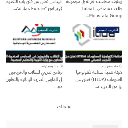
وظيفة محاسب خزانة في مجموعة
أديداس تعلن عن فتح باب التقديم
طلعت مصطفي Talaat
في برنامج "Adidas Future...
Moustafa Group...
التدريب الصيفي
التدريب الصيفي
منذ بضع ايام
منذ بضع ايام
هيئة تنمية صناعة تكنولوجيا
برنامج تدريبي للطلاب والخريجين
المعلومات (ITIDA) تعلن عن
في المدارس المصرية اليابانية بالتعاون
برنامج التدريب...
مع...
تعليقات