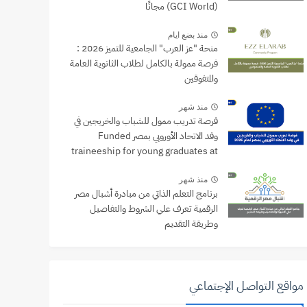
(GCI World) مجانًا
منذ بضع ايام
منحة "عز العرب" الجامعية للتميز 2026 :
فرصة ممولة بالكامل لطلاب الثانوية العامة
والمتفوقين
منذ شهر
فرصة تدريب ممول للشباب والخريجين في
وفد الاتحاد الأوروبي بمصر Funded
traineeship for young graduates at
the EU Delegation to Egypt
منذ شهر
برنامج التعلم الذاتي من مبادرة أشبال مصر
الرقمية تعرف علي الشروط والتفاصيل
وطريقة التقديم
مواقع التواصل الإجتماعي