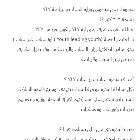
معلومات عن متطوعي وزارة الشباب والرياضة YLY
بنسمع YLY كتير ؟!
جاتلك الفرصه تعرف يعني ايه YLY وتكون جزء من YLY
دا اختصار لجملة (Youth leading youth ) أو( شباب يدير شباب )
ودى مبادرة اطلقتها وزارة الشباب والرياضة من وقت تولى د.أشرف
صبحى وزير الشباب والرياضة
أهداف مبادرة شباب يدير شباب YLY ؟
بكل بساطة المبادرة موجهة للشباب بتهدف توسيع قاعدة المشاركة
الشبابية وبتشتغل على مشاركتهم اكتر في أنشطة الوزارة وبتعملهم
تدريبات وكورسات ومعسكرات
طيب المبادرة دي مين اللي بيساهم فيها ؟
المبادرة متطوع فيها عدد كبير من الشباب فى كل محافظات مصر