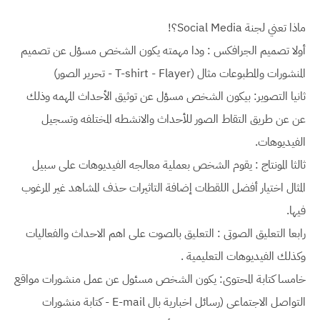
ماذا تعني لجنة Social Media؟!
أولا تصميم الجرافكس : ودا مهمته يكون الشخص مسؤل عن تصميم
المنشورات والمطبوعات مثال (T-shirt - Flayer - تحرير الصور)
ثانيا التصوير: بيكون الشخص مسؤل عن توثيق الأحداث المهمه وذلك
عن عن طريق التقاط الصور للأحداث والانشطه المختلفه وتسجيل
الفيديوهات.
ثالثا المونتاج : يقوم الشخص بعملية معالجه الفيديوهات على سبيل
المثال اختيار أفضل اللقطات إضافة التاثيرات حذف المشاهد غير المرغوب
فيها.
رابعا التعليق الصوتى : التعليق بالصوت على اهم الاحداث والفعاليات
وكذلك الفيديوهات التعليمية .
خامسا كتابة المحتوى: يكون الشخص مسئول عن عمل منشورات مواقع
التواصل الاجتماعى (رسائل اخبارية بال E-mail - كتابة منشورات