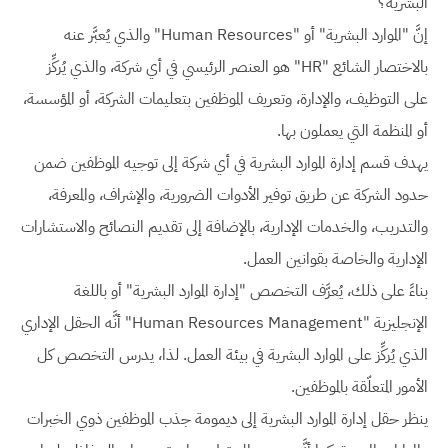
البشرية؟
إنَّ "الموارد البشرية" أو "Human Resources" والذي يُعبَّر عنه
بالاختصار الشائع "HR" هو العنصر الرئيسي في أي شركة، والذي يُركِّز
على التوظيف، والإدارة، وتعريف الموظفين بتعليمات الشركة، أو المؤسسة،
أو المنظمة التي يعملون بها.
يهدف قسم إدارة الموارد البشرية في أي شركة إلى توجيه الموظفين ضمن
حدود الشركة عن طريق توفير الأدوات الضرورية، والإشراف، والمعرفة،
والتدريب، والخدمات الإدارية، بالإضافة إلى تقديم النصائح والاستشارات
الإدارية والخاصة بقوانين العمل.
بناءً على ذلك، يُعرَّف التخصص "إدارة الموارد البشرية" أو باللغة
الإنجليزية "Human Resources Management" أنَّه الحقل الإداري
الذي يُركِّز على الموارد البشرية في بيئة العمل. لذا، يدرس التخصص كل
الأمور المتعلّقة بالموظفين.
ينظر حقل إدارة الموارد البشرية إلى ديمومة جذب الموظفين ذوي الخبرات