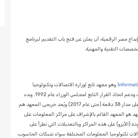
بداع مصر الرقمية، أن يعلن عن فتح باب التقديم لبرنامج
وهو معهد تابع لوزارة الاتصالات وتكنولوجيا
المعلومات المصرية. أشرف على إنشائه مركز المعلومات ودعم اتخاذ القرار التابع لمجلس الوزراء عام 1992. وبدء
المعهد من هذا التاريخ في تخريج أكثر من 5500 خريج على مدار 38 دفعة (حتى عام 2017) ويُعد خريجى المعهد هم
 هو المعهد القائم بالإشراف على مراكز المعلومات على
 (الأيزو) على هذه المراكز وبالتعديلات التي تطرأ على
الات تكنولوجيا المعلومات المختلفة سواء شبكات الحاسوب،