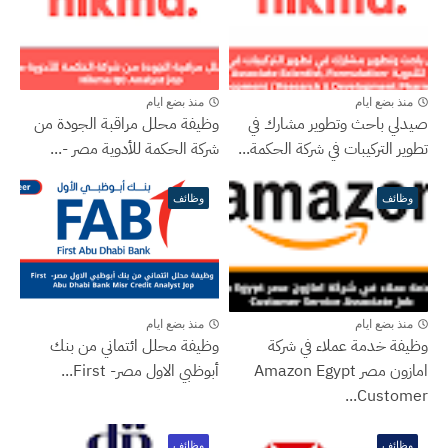
منذ بضع ايام
منذ بضع ايام
صيدلي باحث وتطوير مشارك في
وظيفة محلل مراقبة الجودة من
تطوير التركيبات في شركة الحكمة...
شركة الحكمة للأدوية مصر -...
وظائف
وظائف
منذ بضع ايام
منذ بضع ايام
وظيفة خدمة عملاء في شركة
وظيفة محلل ائتماني من بنك
امازون مصر Amazon Egypt
أبوظبي الاول مصر- ‏First...
Customer...
وظائف
وظائف