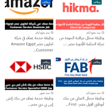
وظائف
وظائف
منذ بضع ايام
منذ بضع ايام
وظيفة محلل مراقبة الجودة من
وظيفة خدمة عملاء في شركة
شركة الحكمة للأدوية مصر -...
امازون مصر Amazon Egypt
Customer...
وظائف
وظائف
منذ بضع ايام
منذ شهر
وظيفة محلل ائتماني من بنك
وظيفة خدمة عملاء من بنك إتش
أبوظبي الاول مصر- ‏First...
إس بي سي مصر...