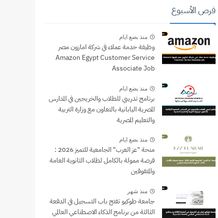
فرص الأسبوع
منذ بضع ايام
وظيفة خدمة عملاء في شركة امازون مصر
Amazon Egypt Customer Service
Associate Job
منذ بضع ايام
برنامج تدريبي للطلاب والخريجين في المدارس
المصرية اليابانية بالتعاون مع وزارة التربية
والتعليم المصرية
منذ بضع ايام
منحة "عز العرب" الجامعية للتميز 2026 :
فرصة ممولة بالكامل لطلاب الثانوية العامة
والمتفوقين
منذ شهر
جامعة طوكيو تفتح باب التسجيل في الدفعة
الثالثة من برنامج الذكاء الاصطناعي العالمي