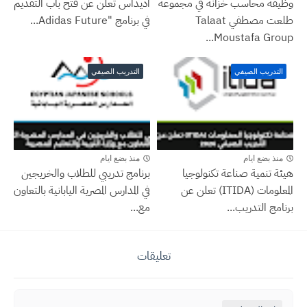
وظيفة محاسب خزانة في مجموعة
أديداس تعلن عن فتح باب التقديم
طلعت مصطفي Talaat
في برنامج "Adidas Future...
Moustafa Group...
التدريب الصيفي
التدريب الصيفي
منذ بضع ايام
منذ بضع ايام
هيئة تنمية صناعة تكنولوجيا
برنامج تدريبي للطلاب والخريجين
المعلومات (ITIDA) تعلن عن
في المدارس المصرية اليابانية بالتعاون
برنامج التدريب...
مع...
تعليقات