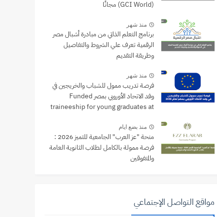
(GCI World) مجانًا
منذ شهر
برنامج التعلم الذاتي من مبادرة أشبال مصر
الرقمية تعرف علي الشروط والتفاصيل
وطريقة التقديم
منذ شهر
فرصة تدريب ممول للشباب والخريجين في
وفد الاتحاد الأوروبي بمصر Funded
traineeship for young graduates at
the EU Delegation to Egypt
منذ بضع ايام
منحة "عز العرب" الجامعية للتميز 2026 :
فرصة ممولة بالكامل لطلاب الثانوية العامة
والمتفوقين
مواقع التواصل الإجتماعي