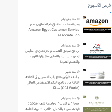
فرص الأسبوع
منذ بضع ايام
وظيفة خدمة عملاء في شركة امازون مصر
Amazon Egypt Customer Service
Associate Job
منذ بضع ايام
برنامج تدريبي للطلاب والخريجين في المدارس
المصرية اليابانية بالتعاون مع وزارة التربية
والتعليم المصرية
منذ شهر
جامعة طوكيو تفتح باب التسجيل في الدفعة
الثالثة من برنامج الذكاء الاصطناعي العالمي
(GCI World) مجانًا
منذ بضع ايام
منحة "عز العرب" الجامعية للتميز 2026 :
فرصة ممولة بالكامل لطلاب الثانوية العامة