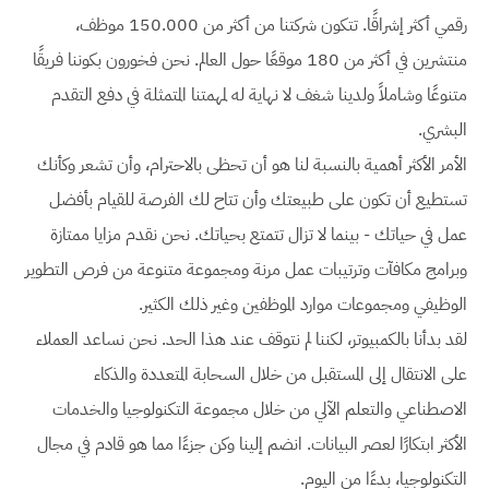
رقمي أكثر إشراقًا. تتكون شركتنا من أكثر من 150.000 موظف،
منتشرين في أكثر من 180 موقعًا حول العالم. نحن فخورون بكوننا فريقًا
متنوعًا وشاملاً ولدينا شغف لا نهاية له لمهمتنا المتمثلة في دفع التقدم
البشري.
الأمر الأكثر أهمية بالنسبة لنا هو أن تحظى بالاحترام، وأن تشعر وكأنك
تستطيع أن تكون على طبيعتك وأن تتاح لك الفرصة للقيام بأفضل
عمل في حياتك - بينما لا تزال تتمتع بحياتك. نحن نقدم مزايا ممتازة
وبرامج مكافآت وترتيبات عمل مرنة ومجموعة متنوعة من فرص التطوير
الوظيفي ومجموعات موارد الموظفين وغير ذلك الكثير.
لقد بدأنا بالكمبيوتر، لكننا لم نتوقف عند هذا الحد. نحن نساعد العملاء
على الانتقال إلى المستقبل من خلال السحابة المتعددة والذكاء
الاصطناعي والتعلم الآلي من خلال مجموعة التكنولوجيا والخدمات
الأكثر ابتكارًا لعصر البيانات. انضم إلينا وكن جزءًا مما هو قادم في مجال
التكنولوجيا، بدءًا من اليوم.