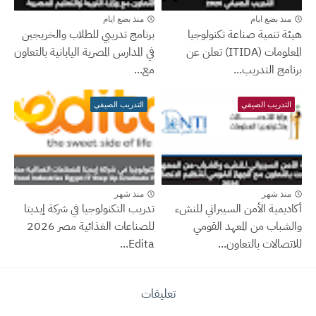
منذ بضع ايام
منذ بضع ايام
هيئة تنمية صناعة تكنولوجيا
برنامج تدريبي للطلاب والخريجين
المعلومات (ITIDA) تعلن عن
في المدارس المصرية اليابانية بالتعاون
برنامج التدريب...
مع...
التدريب الصيفي
التدريب الصيفي
منذ شهر
منذ شهر
أكاديمية الأمن السيبراني للنشء
تدريب التكنولوجيا في شركة إيديتا
والشباب من المعهد القومي
للصناعات الغذائية مصر 2026
للاتصالات بالتعاون...
Edita...
تعليقات