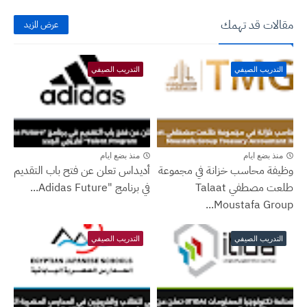
مقالات قد تهمك
عرض المزيد
التدريب الصيفي
التدريب الصيفي
منذ بضع ايام
منذ بضع ايام
وظيفة محاسب خزانة في مجموعة
أديداس تعلن عن فتح باب التقديم
طلعت مصطفي Talaat
في برنامج "Adidas Future...
Moustafa Group...
التدريب الصيفي
التدريب الصيفي