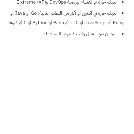
لديك خبرة أو اهتمام ببرمجة DevOps وE xtreme (XP)
لديك خبرة في اثنتين أو أكثر من اللغات التالية: Go أو Java أو
Ruby أو JavaScript أو C++ أو Bash أو Python أو C أو غيرها.
التوازن بين العمل والحياة مهم بالنسبة لك.