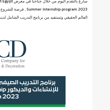
nternship program 2023
العالم الحقيقي وتستفيد من برنامج التدريب الشامل لدينا لمدة 2 أشهر. تبدأ الموجة الأولى في 1 ي