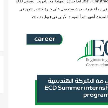
سارع بالتقدم اليوم من خلال جناحنا في معرض Big 5 Construct Egypt. ابدأ حياتك المهنية مع التدريب الصيفي ECD
Summer i , فرصة للشروع في رحلة قيمة ، حيث ستحصل على خبرة لا تقدر بثمن في
وليو 2023.