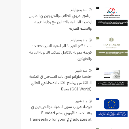
منذ بضع ايام
برنامج تدريبي للطلاب والخريجين في المدارس
المصرية اليابانية بالتعاون مع وزارة التربية
والتعليم المصرية
منذ بضع ايام
منحة "عز العرب" الجامعية للتميز 2026 :
فرصة ممولة بالكامل لطلاب الثانوية العامة
والمتفوقين
منذ شهر
جامعة طوكيو تفتح باب التسجيل في الدفعة
الثالثة من برنامج الذكاء الاصطناعي العالمي
(GCI World) مجانًا
منذ شهر
فرصة تدريب ممول للشباب والخريجين في
وفد الاتحاد الأوروبي بمصر Funded
traineeship for young graduates at
the EU Delegation to Egypt