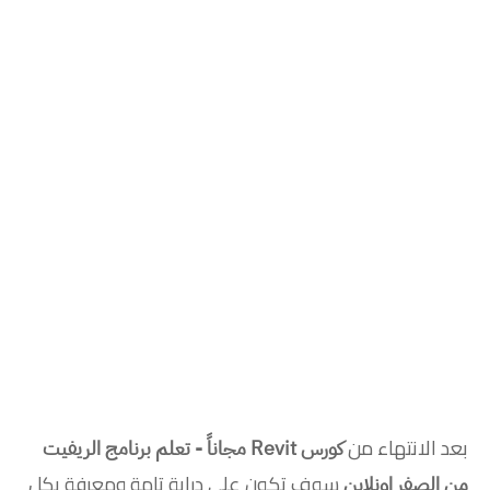
بعد الانتهاء من
كورس Revit مجاناً - تعلم برنامج الريفيت
سوف تكون على دراية تامة ومعرفة بكل
من الصفر اونلاين