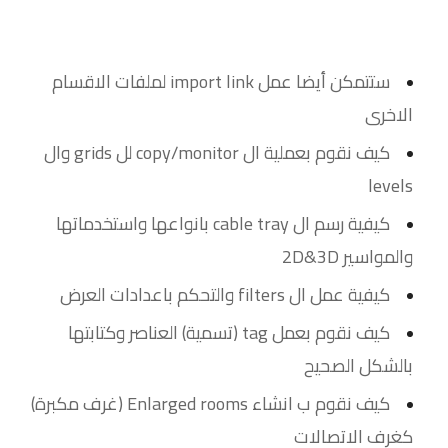
ستتمكن أيضا عمل import link لملفات الاقسام
الاخرى
كيف نقوم بعملية ال copy/monitor لل grids وال
levels
كيفية رسم ال cable tray بانواعها واستخدماتها
والمواسير 2D&3D
كيفية عمل ال filters والتحكم باعدادات العرض
كيف نقوم بعمل tag (تسمية) العناصر وكتابتها
بالشكل الصحيح
كيف نقوم ب انشاء Enlarged rooms (غرف مكبرة)
كغرف الاتصالات