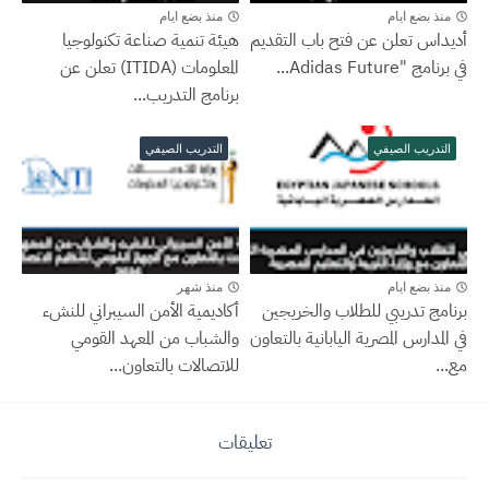
منذ بضع ايام
منذ بضع ايام
أديداس تعلن عن فتح باب التقديم
هيئة تنمية صناعة تكنولوجيا
في برنامج "Adidas Future...
المعلومات (ITIDA) تعلن عن
برنامج التدريب...
التدريب الصيفي
التدريب الصيفي
منذ بضع ايام
منذ شهر
برنامج تدريبي للطلاب والخريجين
أكاديمية الأمن السيبراني للنشء
في المدارس المصرية اليابانية بالتعاون
والشباب من المعهد القومي
مع...
للاتصالات بالتعاون...
تعليقات