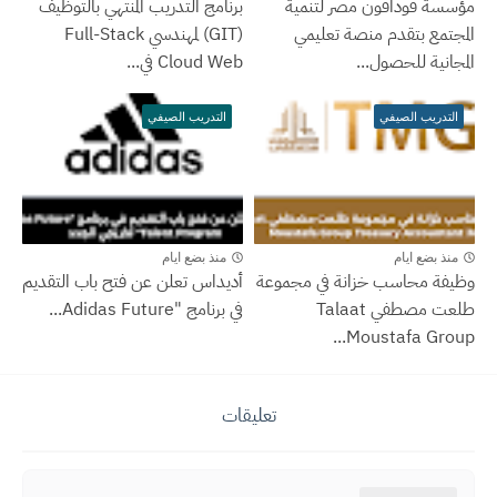
مؤسسة ڤودافون مصر لتنمية
برنامج التدريب المنتهي بالتوظيف
المجتمع بتقدم منصة تعليمي
(GIT) لمهندسي Full-Stack
المجانية للحصول...
Cloud Web في...
التدريب الصيفي
التدريب الصيفي
منذ بضع ايام
منذ بضع ايام
وظيفة محاسب خزانة في مجموعة
أديداس تعلن عن فتح باب التقديم
طلعت مصطفي Talaat
في برنامج "Adidas Future...
Moustafa Group...
تعليقات