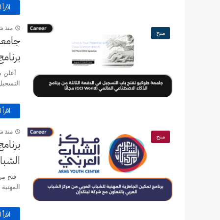
اقرأ ا
منذ ش
منح
جامعة
برنامج ال
التسجيل ر
اقرأ ا
منذ ش
منح
برنامج
الشباب
فتح مرك
المهنية 
اقرأ ا