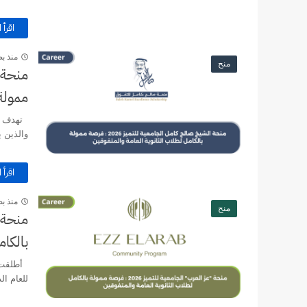
اقرأ ا
منذ بض
منح
ممولة 
تهدف هذه
والذين ي
اقرأ ا
منذ بض
منح
بالكام
أطلقت م
للعام الدراسي 2026-2027، وهي من