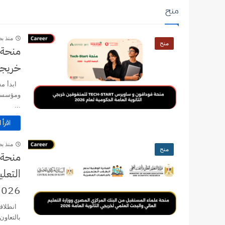
منح
منذ ب
منح
خريجي 
...
اقرأ ا
منذ ب
منح
منحة ع
التعلي
2026
انطلاقا
بالتعاون