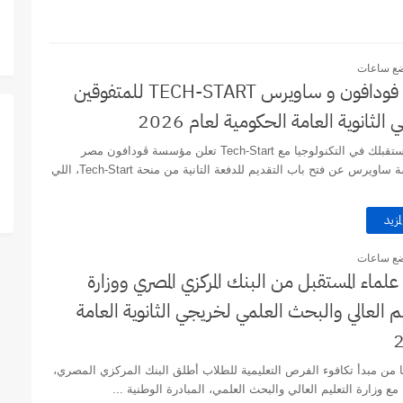
ضع ساعات
منحة فودافون و ساويرس TECH-START للمتفوقين
الثانوية العامة الحكومية لعام 2026
ابدأ مستقبلك في التكنولوجيا مع Tech-Start تعلن مؤسسة ڤودافون مصر
ومؤسسة ساويرس عن فتح باب التقديم للدفعة التانية من منحة Tech-Start، اللي
لمزيد
ضع ساعات
لماء المستقبل من البنك المركزي المصري ووزارة
م العالي والبحث العلمي لخريجي الثانوية العامة
 من مبدأ تكافوء الفرص التعليمية للطلاب أطلق البنك المركزي المصري،
 مع وزارة التعليم العالي والبحث العلمي، المبادرة الوطنية ...