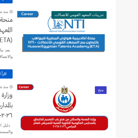
منذ ش
تدريبات المعهد القومي للاتصالات
منحة 
ETA)
يعد بناء
والاتصالات لتحقيق
اقرأ ا
منذ ش
منح
وزارة
بالمدا
٢٠٢٦-٢٠٢٧
والمستن