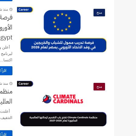
منذ ش
منح
فرصة 
Egypt
أعلن وف
لبرنامج
اكتسا...
اقرأ ا
منذ ش
منح
العالمية 
التثقيف ا
اقرأ ا