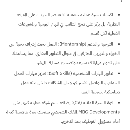
اكتساب خبرة عملية حقيقية: لا يقتصر التدريب على المعرفة
النظرية، بل يركز على دمج الطلاب في المهام اليومية والمشروعات
الفعلية لكل قسم.
التوجيه والدعم (Mentorship): العمل تحت إشراف نخبة من
الخبراء والمديرين المحترفين في مجال التطوير العقاري، مما يساعدك
على تطوير مهاراتك بسرعة وتصحيح مسارك المهني.
تطوير المهارات الشخصية (Soft Skills): تعزيز مهارات العمل
الجماعي، التواصل الاحترافي، وحل المشكلات داخل بيئة عمل
ديناميكية وسريعة النمو.
قوة السيرة الذاتية (CV): إضافة اسم شركة عقارية كبرى مثل
MBG Developments لملفك الشخصي يمنحك ميزة تنافسية كبيرة
أمام مسؤولي التوظيف بعد التخرج.