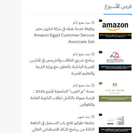
فرص الأسبوع
منذ بضع ايام
وظيفة خدمة عملاء في شركة امازون مصر
Amazon Egypt Customer Service
Associate Job
منذ بضع ايام
برنامج تدريبي للطلاب والخريجين في المدارس
المصرية اليابانية بالتعاون مع وزارة التربية
والتعليم المصرية
منذ بضع ايام
منحة "عز العرب" الجامعية للتميز 2026 :
فرصة ممولة بالكامل لطلاب الثانوية العامة
والمتفوقين
منذ شهر
جامعة طوكيو تفتح باب التسجيل في الدفعة
الثالثة من برنامج الذكاء الاصطناعي العالمي