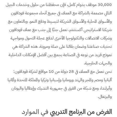
30,000 موظف بدوام كامل، فإن محفظتنا من حلول وخدمات الجيل
التالي مصممة بالشراكة مع العملاء في جميع أنحاء مجموعة فودافون
والأسواق المحلية والأسواق الشريكة لتبسيط ودفع النمو. وبالتعاون مع
شريكنا الاستراتيجي أكسنتشر، نعمل جنبًا إلى جنب مع عملاء فودافون
وشركات الاتصالات والتكنولوجيا الأخرى لدفع عجلة التحول ومواجهة
تحديات صناعتنا وضمان بقائنا على صلة ومرونة. هذه الشراكة هي
نموذج فريد من نوعه في الصناعة يجمع بين أفضل الإمكانات الداخلية
والجهات الخارجية.
نحن نعمل مع العملاء في 28 دولة من 10 مواقع لشركة فودافون:
ألبانيا ومصر والمجر والهند ورومانيا وإسبانيا وتركيا والمملكة المتحدة وألمانيا
وأيرلندا، ومع شبكة من الفرق في جمهورية التشيك وإيطاليا واليونان
والبرتغال.
الغرض من البرنامج التدريبي
في الموارد