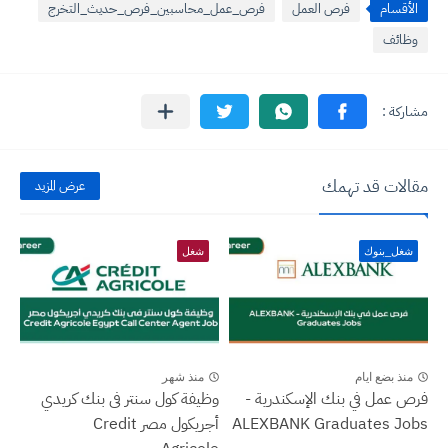
الأقسام
فرص العمل
فرص_عمل_محاسبين_فرص_حديث_التخرج
وظائف
مقالات قد تهمك
عرض المزيد
شغل_بنوك
شغل
منذ بضع ايام
منذ شهر
فرص عمل في بنك الإسكندرية -
وظيفة كول سنتر فى بنك كريدي
ALEXBANK Graduates Jobs
أجريكول مصر Credit