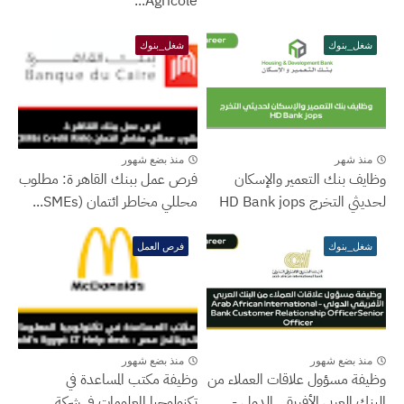
Agricole...
شغل_بنوك
شغل_بنوك
منذ شهر
منذ بضع شهور
وظايف بنك التعمير والإسكان
فرص عمل ببنك القاهر ة: مطلوب
لحديثي التخرج HD Bank jops
محللي مخاطر ائتمان (SMEs...
شغل_بنوك
فرص العمل
منذ بضع شهور
منذ بضع شهور
وظيفة مسؤول علاقات العملاء من
وظيفة مكتب المساعدة في
البنك العربي الأفريقي الدولي -...
تكنولوجيا المعلومات في شركة