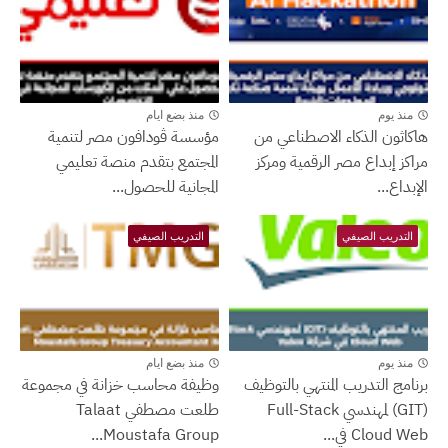
منذ يوم
منذ بضع ايام
هاكاثون الذكاء الاصطناعي من
مؤسسة ڤودافون مصر لتنمية
مراكز إبداع مصر الرقمية ومركز
المجتمع بتقدم منصة تعليمي
الإبداع...
المجانية للحصول...
التدريب الصيفي
التدريب الصيفي
منذ يوم
منذ بضع ايام
برنامج التدريب المنتهي بالتوظيف
وظيفة محاسب خزانة في مجموعة
(GIT) لمهندسي Full-Stack
طلعت مصطفي Talaat
Cloud Web في...
Moustafa Group...