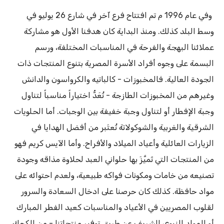
وفي عام 1996 م تم افتتاح فرع آخر في شارع 26 يوليو في
وسط البلد كذلك. ومنذ البداية كان هدفنا الأول هو مشاركة
عملائنا البهجة والفرحة في المناسبات المختلفة، ورسم
البسمة على وجوه أفراد الأسرة المصرية بتنوع المنتجات ذات
الجودة العالية. فالمخبوزات - كالباتيه والكرواسون والدانش
وغيرهم من المخبوزات الطازجة - تُعَدُّ اختياراً مناسباً لتناول
وجبة الإفطار أو لتناول وجبة خفيفة بين الوجبات. أما الحلويات
الشرقية والغربية والشوكولاتة تُعتَبر من أفضل الهدايا في
الزيارات العائلية وأعياد الميلاد والأفراح. وأما الآيس كريم فهو
من المنتجات التي تَميَّزَ بها حلواني العبد لحلاوة مذاقه وجودة
تصنيعه من خامات ومكونات فواكه طبيعية، ولعدم احتوائه على
مواد حافظة. كذلك كان حرصنا على ادخال السعادة والسرور
لقلوب المصريين في الأعياد والمناسبات كعيد الفطر المبارك
أو المولد النبوي الشريف عن طريق توفير منتجاتنا - من الكحك