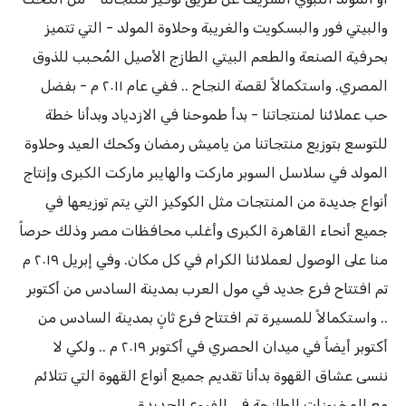
والبيتي فور والبسكويت والغريبة وحلاوة المولد - التي تتميز
بحرفية الصنعة والطعم البيتي الطازج الأصيل المُحبب للذوق
المصري. واستكمالاً لقصة النجاح .. ففي عام ٢٠١١ م - بفضل
حب عملائنا لمنتجاتنا - بدأ طموحنا في الازدياد وبدأنا خطة
للتوسع بتوزيع منتجاتنا من ياميش رمضان وكحك العيد وحلاوة
المولد في سلاسل السوبر ماركت والهايبر ماركت الكبرى وإنتاج
أنواع جديدة من المنتجات مثل الكوكيز التي يتم توزيعها في
جميع أنحاء القاهرة الكبرى وأغلب محافظات مصر وذلك حرصاً
منا على الوصول لعملائنا الكرام في كل مكان. وفي إبريل ٢٠١٩ م
تم افتتاح فرع جديد في مول العرب بمدينة السادس من أكتوبر
.. واستكمالاً للمسيرة تم افتتاح فرع ثانٍ بمدينة السادس من
أكتوبر أيضاً في ميدان الحصري في أكتوبر ٢٠١٩ م .. ولكي لا
ننسى عشاق القهوة بدأنا تقديم جميع أنواع القهوة التي تتلائم
مع المخبوزات الطازجة في الفروع الجديدة.