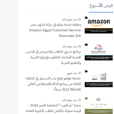
فرص الأسبوع
منذ بضع ايام
وظيفة خدمة عملاء في شركة امازون مصر
Amazon Egypt Customer Service
Associate Job
منذ بضع ايام
برنامج تدريبي للطلاب والخريجين في المدارس
المصرية اليابانية بالتعاون مع وزارة التربية
والتعليم المصرية
منذ شهر
جامعة طوكيو تفتح باب التسجيل في الدفعة
الثالثة من برنامج الذكاء الاصطناعي العالمي
(GCI World) مجانًا
منذ بضع ايام
منحة "عز العرب" الجامعية للتميز 2026 :
فرصة ممولة بالكامل لطلاب الثانوية العامة