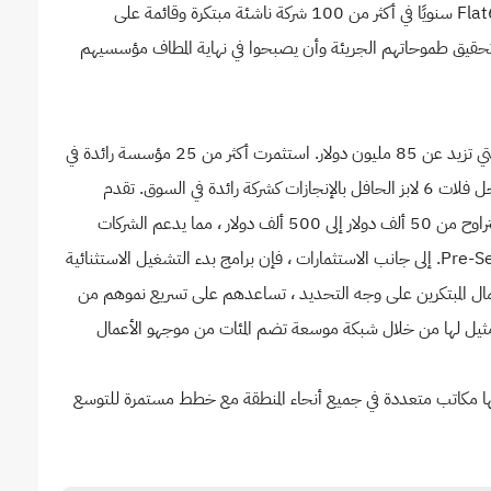
وتدير حاليًا أشهر برامج بدء التشغيل في المنطقة. تستثمر Flat6Labs سنويًا في أكثر من 100 شركة ناشئة مبتكرة وقائمة على
من تحقيق طموحاتهم الجريئة وأن يصبحوا في نهاية المطاف مؤسسيهم
تدير Flat6Labs عددًا من الصناديق الأولية بإجمالي الأصول التي تزيد عن 85 مليون دولار. استثمرت أكثر من 25 مؤسسة رائدة في
الصناديق التي تديرها Flat6Labs ؛ الإيمان بفئة الأصول وبسجل فلات 6 لابز الحافل بالإنجازات كشركة رائدة في السوق. تقدم
Flat6Labs مجموعة واسعة من أحجام تذاكر الاستثمار التي تتراوح من 50 ألف دولار إلى 500 ألف دولار ، مما يدعم الشركات
الناشئة خلال رحلاتها المبكرة من Pre-Seed إلى مراحل Pre-Series A. إلى جانب الاستثمارات ، فإن برامج بدء التشغيل الاستثنائية
 رواد الأعمال المبتكرين على وجه التحديد ، تساعدهم على تسريع نموهم من
ثيل لها من خلال شبكة موسعة تضم المئات من موجهو الأعمال
 Flat6Labs ومقرها في القاهرة منذ عام 2011 ، ولها مكاتب متعددة في جميع أنحاء المنطقة مع خطط مستمرة للتوسع