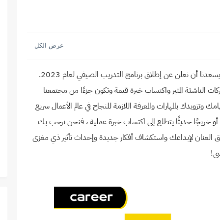
انتبه جميع الطلاب وزملاء المستقبل ورجال الأعمال الطموحين! يسعدنا أن نعلن عن إطلاق برنامج التدريب الصيفي لعام 2023.
ت الناشئة المثير واكتساب خبرة قيمة وتكون جزءًا من مجتمعنا
 وتزويدك بالمهارات والمعرفة اللازمة للنجاح في عالم الأعمال سريع
ة أو خريجًا حديثًا يتطلع إلى اكتساب خبرة عملية ، فنحن نرحب بك
لإطلاق العنان لإبداعك واستكشاف أفكار جديدة وإحداث تأثير ذي مغزى
سى!