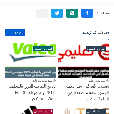
مقالات قد تهمك
عرض المزيد
التدريب الصيفي
التدريب الصيفي
منذ بضع دقائق
منذ بضع ساعات
مؤسسة ڤودافون مصر لتنمية
برنامج التدريب المنتهي بالتوظيف
المجتمع بتقدم منصة تعليمي
(GIT) لمهندسي Full-Stack
المجانية للحصول...
Cloud Web في...
التدريب الصيفي
التدريب الصيفي