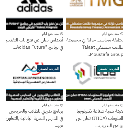
منذ بضع ايام
منذ بضع ايام
وظيفة محاسب خزانة في مجموعة
أديداس تعلن عن فتح باب التقديم
طلعت مصطفي Talaat
في برنامج "Adidas Future...
Moustafa Group...
التدريب الصيفي
التدريب الصيفي
منذ بضع ايام
منذ بضع ايام
هيئة تنمية صناعة تكنولوجيا
برنامج تدريبي للطلاب والخريجين
المعلومات (ITIDA) تعلن عن
في المدارس المصرية اليابانية بالتعاون
برنامج التدريب...
مع...