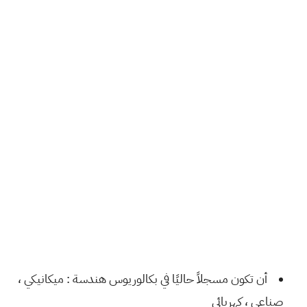
أن تكون مسجلاً حاليًا في بكالوريوس هندسة : ميكانيكي ،
صناعي ، كهربائي