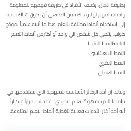
بطبيعة الحال، يختلف الأفراد في طريقة فهمهم للمعلومة
واستخدامهم لها. ولذلك فمن الطبيعي أن يكون هناك حاجة
إلى استخدام أنماط مختلفة للتعلم. هذا ما أثبته علمياً نموذج
كولب. ينتمي كل شخص الي واحد أو أكثرمن أنماط التعلم
التالية:النمط النشط
النمط الانعكاسي
النمط النظري
النمط العملي
ولذلك إن أحد الركائز الأساسية للمنهجية التي نستخدمها في
برامجنا التدريبية هو “التعلم التجريبي”. فقد ثبت مراراً وتكراراً
أنه أحد أكثر الأدوات فعالية لتغطية أنماط التعلم المتنوعة.