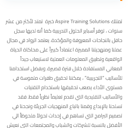
تمتلك Aspire Training Solutions خبرة تمتد لأكثر من عشر
سنوات ، توفر أسباير الحلول التدريبية كما أنه لديها سجل
حافل بالنجاحات المعروفة والمؤكدة. يعتمد الرواد في مجال
عملنا ومنهجيتنا المميزة اعتماداً كبيراً على محاكاة الحياة
الواقعية وتطبيق المعلومات العملية لاستيعاب جيداً
المعاني المستفادة خلال فترة قصيرة. وبفضل استخدامنا
للأساليب “التجريبية” ، يمكننا تحقيق طفرات ملموسة في
مستوى الأداء يصعب تحقيقها باستخدام التقنيات
والأساليب التقليدية التي تقدم تعليماً نظرياً فقط. فقد
تسلحنا بالإبداع وقمنا باتباع المنهجيات الجريئة ونجحنا في
تصميم البرامج التي تساهم في إحداث تحولاً ملحوظاً الي
الأفضل بالنسبة للشركات والشباب والمجتمعات التي نعيش