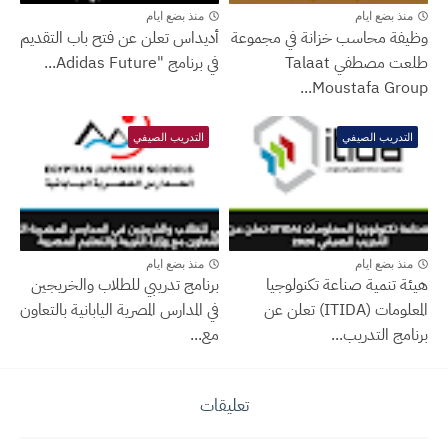
منذ بضع ايام
منذ بضع ايام
وظيفة محاسب خزانة في مجموعة
أديداس تعلن عن فتح باب التقديم
طلعت مصطفي Talaat
في برنامج "Adidas Future...
Moustafa Group...
التدريب الصيفي
التدريب الصيفي
منذ بضع ايام
منذ بضع ايام
هيئة تنمية صناعة تكنولوجيا
برنامج تدريبي للطلاب والخريجين
المعلومات (ITIDA) تعلن عن
في المدارس المصرية اليابانية بالتعاون
برنامج التدريب...
مع...
تعليقات