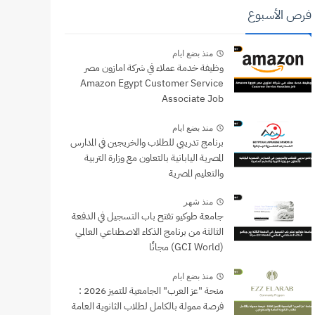
فرص الأسبوع
منذ بضع ايام
وظيفة خدمة عملاء في شركة امازون مصر
Amazon Egypt Customer Service
Associate Job
منذ بضع ايام
برنامج تدريبي للطلاب والخريجين في المدارس
المصرية اليابانية بالتعاون مع وزارة التربية
والتعليم المصرية
منذ شهر
جامعة طوكيو تفتح باب التسجيل في الدفعة
الثالثة من برنامج الذكاء الاصطناعي العالمي
(GCI World) مجانًا
منذ بضع ايام
منحة "عز العرب" الجامعية للتميز 2026 :
فرصة ممولة بالكامل لطلاب الثانوية العامة