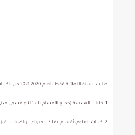
طلاب السنة النهائية فقط للعام 2020-2021 من الكليات التالية:
1. كليات الهندسة (جميع الأقسام باستثناء قسمي مدني وعمارة).
2. كليات العلوم، أقسام: (فلك – فيزياء – رياضيات - فيزياء ورياضيات – حاسب آلي).