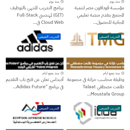
منذ يوم
منذ يوم
مؤسسة ڤودافون مصر لتنمية
برنامج التدريب المنتهي بالتوظيف
المجتمع بتقدم منصة تعليمي
(GIT) لمهندسي Full-Stack
المجانية للحصول...
Cloud Web في...
التدريب الصيفي
التدريب الصيفي
منذ بضع ايام
منذ بضع ايام
وظيفة محاسب خزانة في مجموعة
أديداس تعلن عن فتح باب التقديم
طلعت مصطفي Talaat
في برنامج "Adidas Future...
Moustafa Group...
التدريب الصيفي
التدريب الصيفي