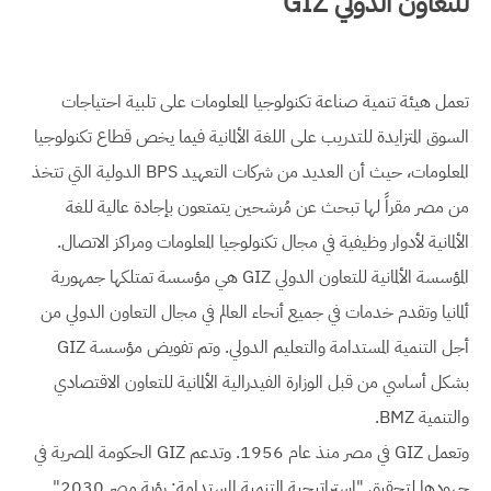
للتعاون الدولي GIZ
تعمل هيئة تنمية صناعة تكنولوجيا المعلومات على تلبية احتياجات
السوق المتزايدة للتدريب على اللغة الألمانية فيما يخص قطاع تكنولوجيا
المعلومات، حيث أن العديد من شركات التعهيد BPS الدولية التي تتخذ
من مصر مقراً لها تبحث عن مُرشحين يتمتعون بإجادة عالية للغة
الألمانية لأدوار وظيفية في مجال تكنولوجيا المعلومات ومراكز الاتصال.
المؤسسة الألمانية للتعاون الدولي GIZ هي مؤسسة تمتلكها جمهورية
ألمانيا وتقدم خدمات في جميع أنحاء العالم في مجال التعاون الدولي من
أجل التنمية المستدامة والتعليم الدولي. وتم تفويض مؤسسة GIZ
بشكل أساسي من قبل الوزارة الفيدرالية الألمانية للتعاون الاقتصادي
والتنمية BMZ.
وتعمل GIZ في مصر منذ عام 1956. وتدعم GIZ الحكومة المصرية في
جهودها لتحقيق "استراتيجية التنمية المستدامة: رؤية مصر 2030"