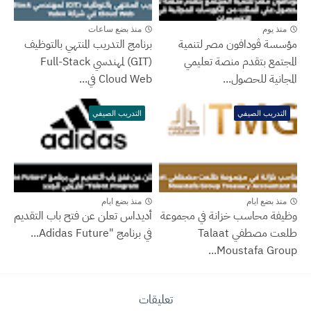
منذ يوم
منذ بضع ساعات
مؤسسة ڤودافون مصر لتنمية
برنامج التدريب المنتهي بالتوظيف
المجتمع بتقدم منصة تعليمي
(GIT) لمهندسي Full-Stack
المجانية للحصول...
Cloud Web في...
التدريب الصيفي
التدريب الصيفي
منذ بضع ايام
منذ بضع ايام
وظيفة محاسب خزانة في مجموعة
أديداس تعلن عن فتح باب التقديم
طلعت مصطفي Talaat
في برنامج "Adidas Future...
Moustafa Group...
تعليقات