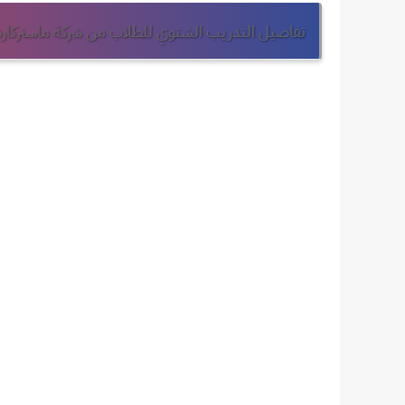
تفاصيل التدريب الشتوي للطلاب من شركة ماستركارد - ercard Internship Program 2023