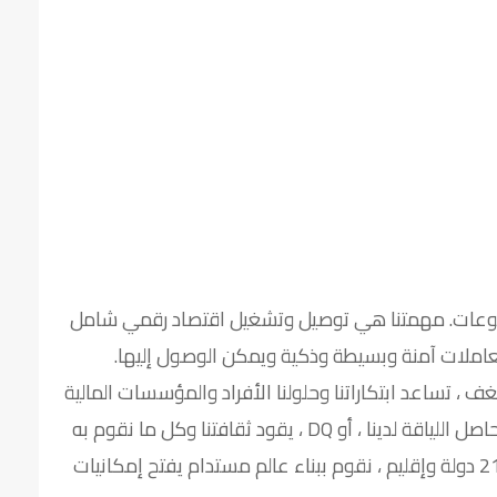
فوعات. مهمتنا هي توصيل وتشغيل اقتصاد رقمي شامل
املات آمنة وبسيطة وذكية ويمكن الوصول إليها.
 ، تساعد ابتكاراتنا وحلولنا الأفراد والمؤسسات المالية
والحكومات والشركات على تحقيق أكبر إمكاناتهم. حاصل اللياقة لدينا ، أو DQ ، يقود ثقافتنا وكل ما نقوم به
داخل وخارج شركتنا. من خلال اتصالات عبر أكثر من 210 دولة وإقليم ، نقوم ببناء عالم مستدام يفتح إمكانيات