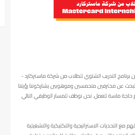
ع الرسمي لها عن برنامج التدريب الشتوي للطلاب من شركة ماستركارد -
Mastercard Internshi من أجل البحث عن محترفين متحمسين وموهوبين يشاركوننا رؤيتنا
اجة ماسة للعمل. نحن نوظف للمسار الوظيفي التالي
ملهم مع التحديات الاستراتيجية والتكتيكية والتشغيلية