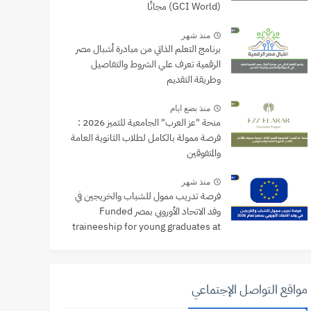
(GCI World) مجانًا
منذ شهر
برنامج التعلم الذاتي من مبادرة أشبال مصر
الرقمية تعرف علي الشروط والتفاصيل
وطريقة التقديم
منذ بضع ايام
منحة "عز العرب" الجامعية للتميز 2026 :
فرصة ممولة بالكامل لطلاب الثانوية العامة
والمتفوقين
منذ شهر
فرصة تدريب ممول للشباب والخريجين في
وفد الاتحاد الأوروبي بمصر Funded
traineeship for young graduates at
the EU Delegation to Egypt
مواقع التواصل الإجتماعي